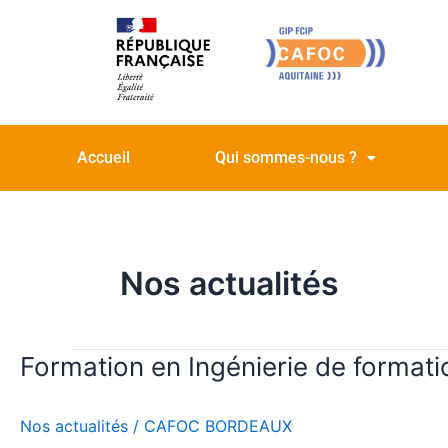
contenu
Aller
principal
au
contenu
Accueil
Qui sommes-nous ?
Nos actualités
Formation en Ingénierie de formatio
Formation
en
Ingénierie
Nos actualités
/
CAFOC BORDEAUX
de