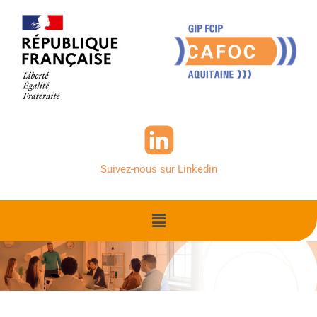
contenu
Aller
principal
au
contenu
Suivez-nous sur Linkedin
Menu